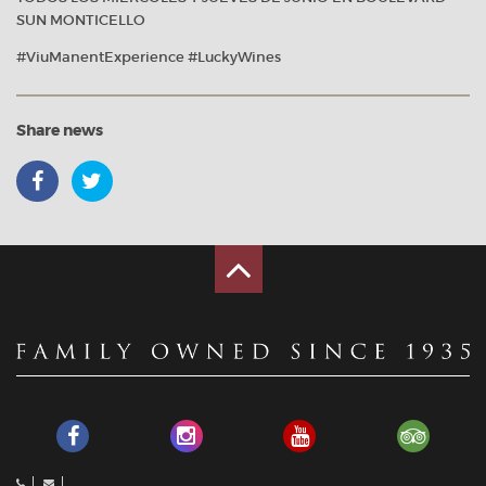
SUN MONTICELLO
#ViuManentExperience #LuckyWines
Share news