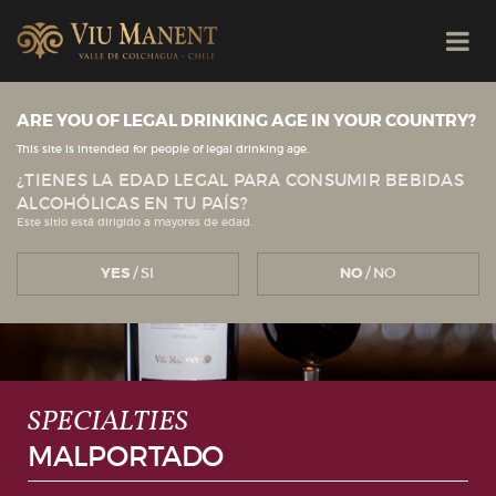
ARE YOU OF LEGAL DRINKING AGE IN YOUR COUNTRY?
This site is intended for people of legal drinking age.
¿TIENES LA EDAD LEGAL PARA CONSUMIR BEBIDAS
ALCOHÓLICAS EN TU PAÍS?
Este sitio está dirigido a mayores de edad.
YES
/ SI
NO
/ NO
SPECIALTIES
MALPORTADO