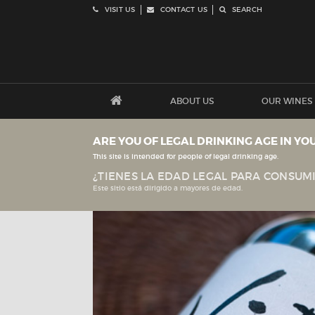
VISIT US
CONTACT US
SEARCH
ABOUT US
OUR WINES
ARE YOU OF LEGAL DRINKING AGE IN YO
This site is intended for people of legal drinking age.
¿TIENES LA EDAD LEGAL PARA CONSUMI
Este sitio está dirigido a mayores de edad.