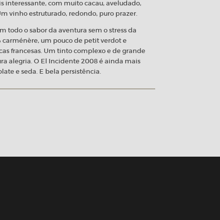
s interessante, com muito cacau, aveludado,
Um vinho estruturado, redondo, puro prazer.
m todo o sabor da aventura sem o stress da
% carménère, um pouco de petit verdot e
as francesas. Um tinto complexo e de grande
ra alegria. O El Incidente 2008 é ainda mais
ate e seda. E bela persistência.