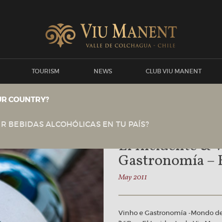
TOURISM
NEWS
CLUB VIU MANENT
UR COUNTRY?
Viu Manent
GENERAL
R BEBIDAS ALCOHÓLICAS EN TU PAÍS?
El Incidente & V
Gastronomía – 
May 2011
Vinho e Gastronomía -Mondo de 