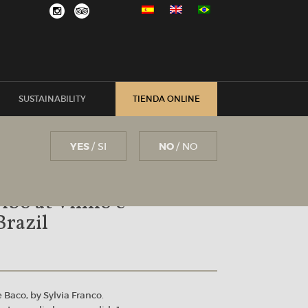
SUSTAINABILITY
TIENDA ONLINE
YES
/ SI
NO
/ NO
ibo at Vinho e
Brazil
Baco, by Sylvia Franco.