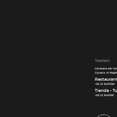
Tourism
Carretera del Vi
Cunaco, VI Región
Restaurant 
+56 22 8403180
Tienda - T
+56 22 8403181