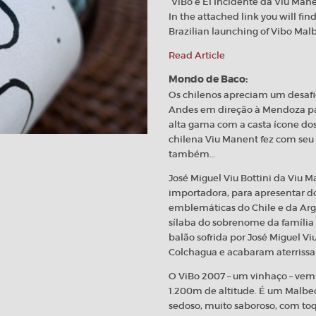
“ViBo e El Incidente da Viu Man
In the attached link you will fi
Brazilian launching of Vibo Mal
Read Article
Mondo de Baco:
Os chilenos apreciam um desafio
Andes em direção à Mendoza par
alta gama com a casta ícone dos
chilena Viu Manent fez com seu
também…
José Miguel Viu Bottini da Viu M
importadora, para apresentar d
emblemáticas do Chile e da Arge
sílaba do sobrenome da família 
balão sofrida por José Miguel V
Colchagua e acabaram aterrissan
O ViBo 2007 – um vinhaço – vem 
1.200m de altitude. É um Malbec
sedoso, muito saboroso, com toq