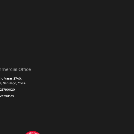
mercial Office
io Varas 2740,
, Santiago, Chile.
 23790020
 23790439