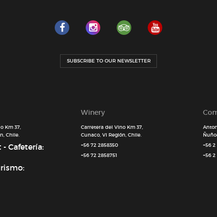
SUBSCRIBE TO OUR NEWSLETTER
Winery
Com
no Km 37,
Carretera del Vino Km 37,
Anton
, Chile.
Cunaco, VI Región, Chile.
Ñuñoa
- Cafetería:
+56 72 2858350
+56 2
+56 72 2858751
+56 2
urismo: