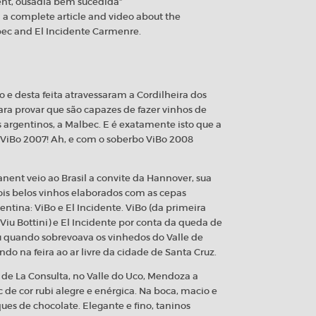
ent, ousadia bem sucedida”
nd a complete article and video about the
bec and El Incidente Carmenre.
 e desta feita atravessaram a Cordilheira dos
a provar que são capazes de fazer vinhos de
 argentinos, a Malbec. E é exatamente isto que a
 ViBo 2007! Ah, e com o soberbo ViBo 2008
anent veio ao Brasil a convite da Hannover, sua
ois belos vinhos elaborados com as cepas
ntina: ViBo e El Incidente. ViBo (da primeira
Viu Bottini) e El Incidente por conta da queda de
iu quando sobrevoava os vinhedos do Valle de
do na feira ao ar livre da cidade de Santa Cruz.
de La Consulta, no Valle do Uco, Mendoza a
 de cor rubi alegre e enérgica. Na boca, macio e
ues de chocolate. Elegante e fino, taninos