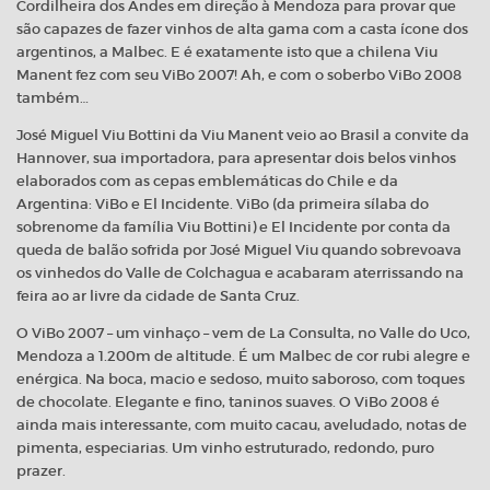
Cordilheira dos Andes em direção à Mendoza para provar que
são capazes de fazer vinhos de alta gama com a casta ícone dos
argentinos, a Malbec. E é exatamente isto que a chilena Viu
Manent fez com seu ViBo 2007! Ah, e com o soberbo ViBo 2008
também…
José Miguel Viu Bottini da Viu Manent veio ao Brasil a convite da
Hannover, sua importadora, para apresentar dois belos vinhos
elaborados com as cepas emblemáticas do Chile e da
Argentina: ViBo e El Incidente. ViBo (da primeira sílaba do
sobrenome da família Viu Bottini) e El Incidente por conta da
queda de balão sofrida por José Miguel Viu quando sobrevoava
os vinhedos do Valle de Colchagua e acabaram aterrissando na
feira ao ar livre da cidade de Santa Cruz.
O ViBo 2007 – um vinhaço – vem de La Consulta, no Valle do Uco,
Mendoza a 1.200m de altitude. É um Malbec de cor rubi alegre e
enérgica. Na boca, macio e sedoso, muito saboroso, com toques
de chocolate. Elegante e fino, taninos suaves. O ViBo 2008 é
ainda mais interessante, com muito cacau, aveludado, notas de
pimenta, especiarias. Um vinho estruturado, redondo, puro
prazer.