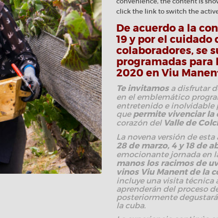
convenience, the content is sho
click the link to switch the acti
De acuerdo a la co
19 y por el cuidado 
colaboradores, se s
programadas para l
2020 en Viu Manen
Te invitamos
a disfrutar 
en el emblemático progr
entretenido e inolvidable
que
permite vivenciar la
corazón del
Valle de Col
La novena versión de esta a
28 de marzo, 4 y 18 de ab
emocionante jornada en l
manos los racimos de uv
vinos Viu Manent de la 
incluye una visita técnica
aprenderán del proceso de 
posteriormente degustará
la cuba.