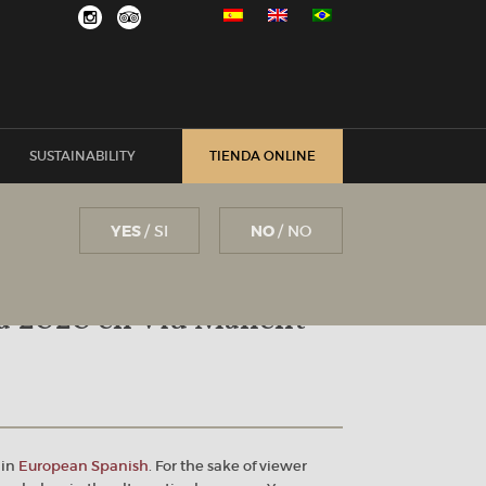
SUSTAINABILITY
TIENDA ONLINE
YES
/ SI
NO
/ NO
a 2020 en Viu Manent –
 in
European Spanish
. For the sake of viewer