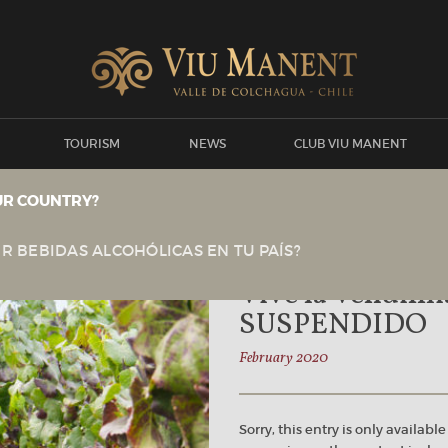
TOURISM
NEWS
CLUB VIU MANENT
UR COUNTRY?
Viu Manent
EVENTOS & BENEFICIOS
R BEBIDAS ALCOHÓLICAS EN TU PAÍS?
Vive la Vendimi
SUSPENDIDO
February 2020
Sorry, this entry is only available