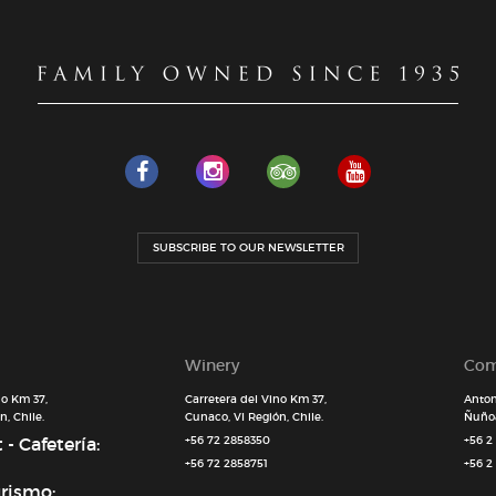
SUBSCRIBE TO OUR NEWSLETTER
Winery
Com
no Km 37,
Carretera del Vino Km 37,
Anton
, Chile.
Cunaco, VI Región, Chile.
Ñuñoa
- Cafetería:
+56 72 2858350
+56 2
+56 72 2858751
+56 2
urismo: