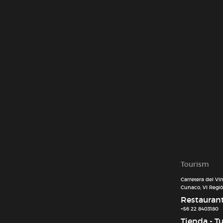
Tourism
Carretera del Vi
Cunaco, VI Región
Restaurant 
+56 22 8403180
Tienda - T