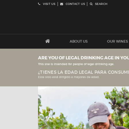
VISIT US
CONTACT US
SEARCH
ABOUT US
OUR WINES
ARE YOU OF LEGAL DRINKING AGE IN YO
This site is intended for people of legal drinking age.
¿TIENES LA EDAD LEGAL PARA CONSUMI
Este sitio está dirigido a mayores de edad.