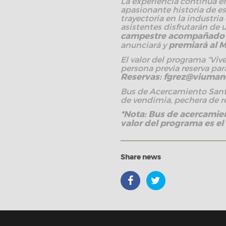
La experiencia continúa en 
apasionante historia de e
trayectoria en la industria 
asistentes disfrutarán de 
campestre acompañado de
anunciará y
premiará al M
El valor del programa “Viv
persona previa reserva pa
Reservas:
fgrez@viumane
Bus de Acercamiento Santi
de vendimia, pechera de re
*Nota: Bus de acercamient
valor del programa es e
Share news