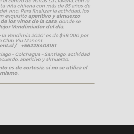
el centro de visitas La Llavería, con la
sta viña chilena con más de 85 años de
del vino. Para finalizar la actividad, los
un exquisito
aperitivo y almuerzo
 los vinos de la casa
, donde se
ejor Vendimiador del día.
e la Vendimia 2020” es de $49.000 por
ra Club Viu Manent.
nt.cl
/ +56228403181
ago – Colchagua – Santiago, actividad
cuerdo, aperitivo y almuerzo.
o es de cortesía, si no se utiliza el
l mismo.