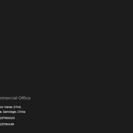
mercial Office
io Varas 2740,
, Santiago, Chile.
 23790020
 23790439