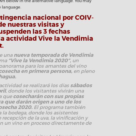
wn below in the alternative language. You may
ve language.
ntingencia nacional por COIV-
de nuestras visitas y
uspenden las 3 fechas
a actividad Vive la Vendimia
t.
de una
nueva temporada de Vendimia
ama
“Vive la Vendimia 2020”,
un
 panorama para los amantes del vino
 cosecha en primera persona,
en pleno
chagua.
ctividad se realizará los días
sábados
ril
, donde los visitantes vivirán una
a que
cosecharán con sus propias
a que darán origen a uno de los
cosecha 2020.
El programa también
 a la bodega, donde los asistentes
recepción de la uva, la vinificación y
n un vino en proceso directamente de