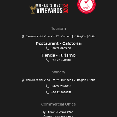
Tourism
Carretera del Vino Km 37 | Cunaco | VI Región | Chile
Restaurant - Cafetería:
+56 22 8403180
Tienda - Turismo:
+56 22 8403181
Winery
Carretera del Vino Km 37 | Cunaco | VI Región | Chile
+56 72 2858350
+56 72 2858751
Commercial Office
Antonio Varas 2740,
Ñuñoa, Santiago, Chile.