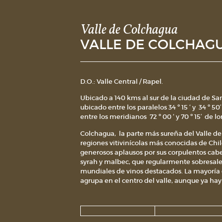
Valle de Colchagua
VALLE DE COLCHAG
D.O.: Valle Central / Rapel.
Ubicado a 140 kms al sur de la ciudad de Sant
ubicado entre los paralelos 34 º 15 ‘ y 34 º 50′ 
entre los meridianos 72 º 00 ‘ y 70 º 15′ de l
Colchagua, la parte más sureña del Valle de 
regiones vitivinícolas más conocidas de Chil
generosos aplausos por sus corpulentos cab
syrah y malbec, que regularmente sobresale
mundiales de vinos destacados. La mayoría 
agrupa en el centro del valle, aunque ya ha
plantaciones que empiezan a encaramarse p
los cerros y a explorar la frontera oeste de la
mar.