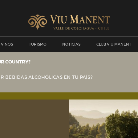
 VINOS
TURISMO
NOTICIAS
CLUB VIU MANENT
UR COUNTRY?
VALLE DE COLCHAGUA
R BEBIDAS ALCOHÓLICAS EN TU PAÍS?
Valle de Colchagua
Chile