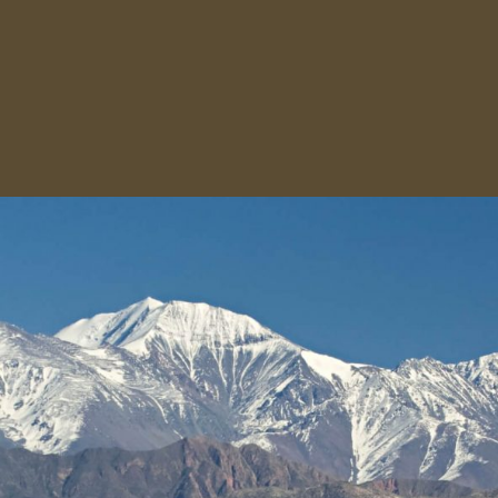
Hectáreas plantadas: 23.368
Cabernet Sauvignon | 11186
Merlot | 3347
Carménère | 2344
Syrah | 1072
Malbec / Cot | 393
Fuente:
Wines of Chile
Ver más de Viñas de Colchagua:
http://www.colchaguavalley.cl/nuestro-valle