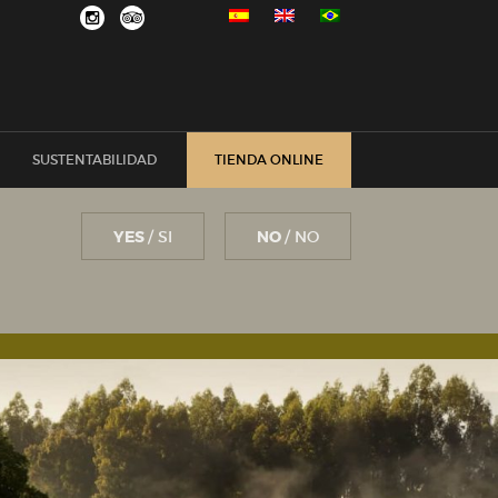
SUSTENTABILIDAD
TIENDA ONLINE
YES
/ SI
NO
/ NO