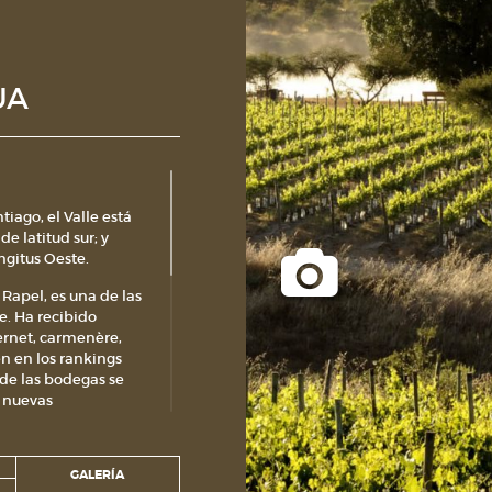
UA
iago, el Valle está
de latitud sur; y
ongitus Oeste.
Rapel, es una de las
e. Ha recibido
ernet, carmenère,
n en los rankings
de las bodegas se
y nuevas
or las laderas de
 zona, cercana al
GALERÍA