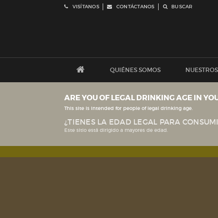
VISÍTANOS
CONTÁCTANOS
BUSCAR
QUIÉNES SOMOS
NUESTROS
ARE YOU OF LEGAL DRINKING AGE IN YO
This site is intended for people of legal drinking age.
¿TIENES LA EDAD LEGAL PARA CONSUMI
Este sitio está dirigido a mayores de edad.