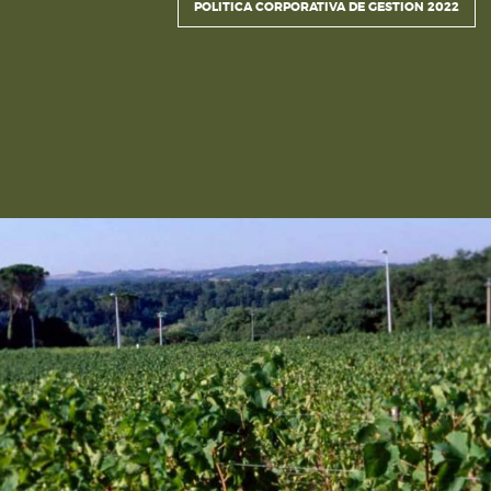
POLITICA CORPORATIVA DE GESTION 2022
1. Desempeñar
nuestras actividades bajo lo
aplicables, así
como con los principios y acu
voluntariamente.
2. Desarrollar
constantemente la mejora co
garantizar la Gestión de la
Cultura de la Cal
Alimentaria y Sustentabilidad integradas 
organización, con indicadores que permitan 
en todo
momento que nuestros vinos y servi
especificaciones de
legalidad, seguridad, au
3. Satisfacer
las expectativas y requerimien
clientes en calidad,
cantidad, oportunidad y
4.
Cumplir
con la obligación de producir vin
de Inocuidad y Seguridad
Alimentaria confo
sectorial y responsabilidad frente a nuestros
como base equipos de trabajo conscientes de
5. Mantener
prácticas laborales justas, en 
trabajo seguro y saludable.
6. Incentivar
las competencias profesionale
de trabajo,
reconociendo las habilidades y fo
desempeño laboral, aportando con
capacit