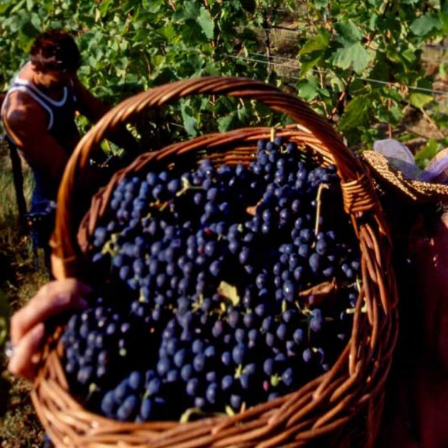
de crecimiento profesional en nuestra comp
7. Participar
en alianzas multisectoriales par
sociedad, mediante
iniciativas de gestión d
innovación, la inclusión social, la
educación 
conservación de la biodiversidad.
8. Actuar
en un marco de
Responsabilidad
consistente con los valores
corporativos, los
Global de Naciones Unidas, los estándares
i
mejores prácticas de la industria vitivinícol
La Política Corporativa de Gestión de
Viña V
Manent
constituye el marco de actuación d
productivo, con el fin de agregar y asegurar 
Compañía.
JOSE