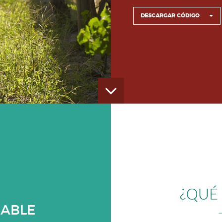
reglamentaciones y política
Organización. Por lo tanto,
DESCARGAR CÓDIGO
entenderse que este Código
y/o procedimientos internos,
complementa y/o integra co
Canal de Denuncia Código É
Contreras
ccontreras@vium
ABLE