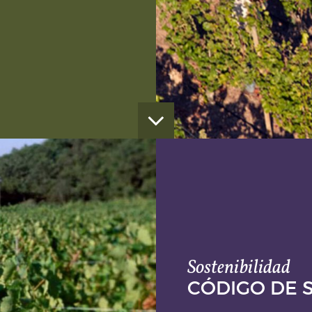
s marcos regulatorios
erdos suscritos
ntinua para
idad, Seguridad
en cada
paso de la
evaluar y verificar
cios cumplan con las
tenticidad y calidad.
tos acordados con los
 atención
os bajo estándares
rme a la legalidad
 clientes,
teniendo
 esta significancia.
un ambiente de
Sostenibilidad
CÓDIGO DE 
s de nuestro equipo
rtalezas en el
ación y oportunidad