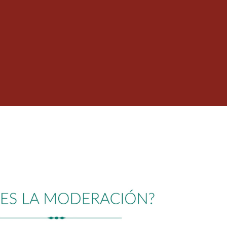
s que pudieran afectar a la
 bajo ninguna circunstancia debe
 reemplaza o deroga otras políticas
 sino por el contrario se
n ellos.
tica y Conducta, contacte a Cristina
anent.cl