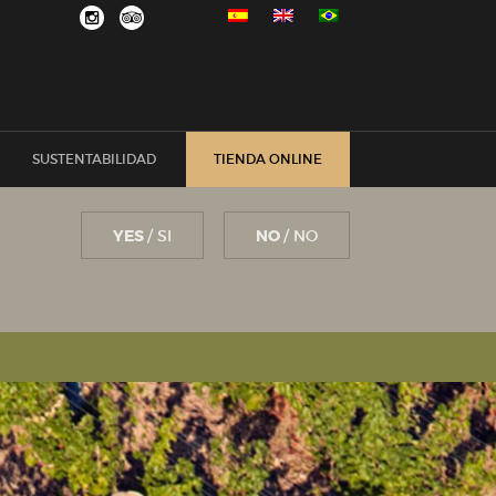
SUSTENTABILIDAD
TIENDA ONLINE
YES
/ SI
NO
/ NO
al
Código de Ética y Conducta 2024