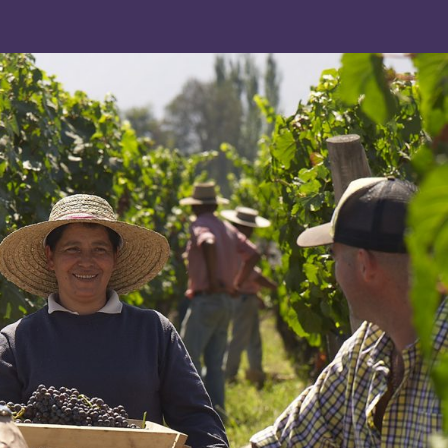
 2018, nuestra viña fue sometida a
ría por la casa certificadora NFS
ión de Sustentabilidad de la industria
2013 consiguió, esta auditoria
ro Sistema y revisión en terreno del
acuerdo al estándar de
a que somos una empresa Sustentable
 ambiente, nuestra gente y nuestra