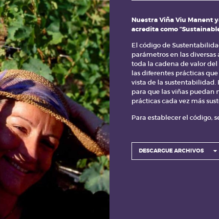
añía.
Nuestra Viña Viu Manent ya
a contribuir a la
acredita como “Sustainable
el conocimiento, la
ambiental y la
El código de Sustentabilida
parámetros en las diversas 
toda la cadena de valor del 
Social, en forma
las diferentes prácticas qu
 Principios del Pacto
vista de la sustentabilidad
nternacionales y las
para que las viñas puedan 
a y Enoturismo
prácticas cada vez más sust
iu
Para establecer el código, 
el proceso
del sector vitivinícola y la
el máximo valor a la
Área Verde – Viñedo, Área R
Comunidad, entendiendo que
DESCARGUE ARCHIVOS
convergencia de la produc
ambiente, socialmente equ
 MIGUEL VIU BOTTINI
Una vez identificados los tre
GERENTE GENERAL
por sector, se ha elaborado
VIÑA VIU MANENT
control a evaluar por área,
Sustentabilidad que identi
control.