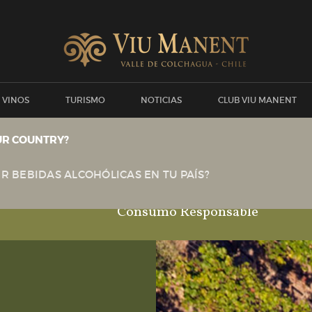
 VINOS
TURISMO
NOTICIAS
CLUB VIU MANENT
UR COUNTRY?
SOSTENIBILIDAD
R BEBIDAS ALCOHÓLICAS EN TU PAÍS?
de sustentabilidad
Responsabilidad Soci
Consumo Responsable