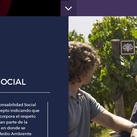
Durante el mes de Marzo de
un nuevo proceso de audito
para revalidar la Certificac
chilena del vino que el año 
consistió en verificar nuest
grado de cumplimiento de 
sustentabilidad.
El informe final nos indic
comprometida con el medio
comunidad.
OCIAL
onsabilidad Social
cepto indicando que
ncorpora el respeto
man parte de la
 en donde se
 Medio Ambiente.