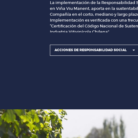
La implementación de la Responsabilidad S
en Viña Viu Manent, aporta en la sustentabi
Compañía en el corto, mediano y largo plazo
Implementación es verificada con una frecue
“Certificación del Código Nacional de Susten
Industria Vitivinícola Chilena”.
A continuación, describimos un resumen de
Responsabilidad social empresarial que rea
ACCIONES DE RESPONSABILIDAD SOCIAL