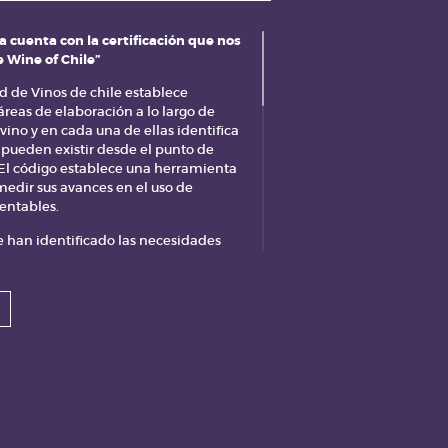
 cuenta con la certificación que nos
 Wine of Chile”
d de Vinos de chile establece
áreas de elaboración a lo largo de
vino y en cada una de ellas identifica
e pueden existir desde el punto de
. El código establece una herramienta
medir sus avances en el uso de
entables.
se han identificado las necesidades
s prácticas asociadas agrupadas en:
oja – Bodega, Área Naranja –
 la sustentabilidad es la
ción amigable con el medio
itativa y viable económicamente.
s sectores, y las prácticas asociadas
 un Checklist que reúne los puntos de
 y se ha diseñado un Manual de
fica recomendaciones por punto de