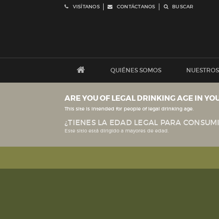
VISÍTANOS
CONTÁCTANOS
BUSCAR
QUIÉNES SOMOS
NUESTROS
ARE YOU OF LEGAL DRINKING AGE IN YO
This site is intended for people of legal drinking age.
¿TIENES LA EDAD LEGAL PARA CONSUMI
Este sitio está dirigido a mayores de edad.
Política de Sostenibilidad
Código 