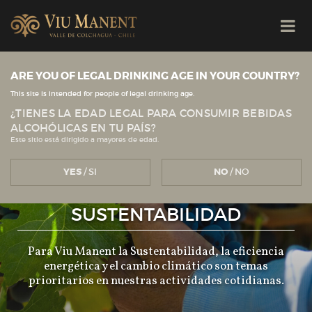
ARE YOU OF LEGAL DRINKING AGE IN YOUR COUNTRY?
This site is intended for people of legal drinking age.
¿TIENES LA EDAD LEGAL PARA CONSUMIR BEBIDAS
ALCOHÓLICAS EN TU PAÍS?
Este sitio está dirigido a mayores de edad.
YES
/ SI
NO
/ NO
SUSTENTABILIDAD
Para Viu Manent la Sustentabilidad, la eficiencia
energética y el cambio climático son temas
prioritarios en nuestras actividades cotidianas.