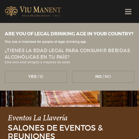
ARE YOU OF LEGAL DRINKING AGE IN YOUR COUNTRY?
This site is intended for people of legal drinking age.
¿TIENES LA EDAD LEGAL PARA CONSUMIR BEBIDAS
ALCOHÓLICAS EN TU PAÍS?
Este sitio está dirigido a mayores de edad.
YES
/ SI
NO
/ NO
Eventos La Llavería
SALONES DE EVENTOS &
REUNIONES