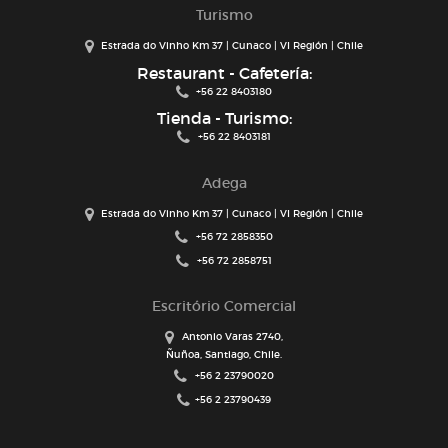
Turismo
Estrada do Vinho Km 37 | Cunaco | VI Región | Chile
Restaurant - Cafetería:
+56 22 8403180
Tienda - Turismo:
+56 22 8403181
Adega
Estrada do Vinho Km 37 | Cunaco | VI Región | Chile
+56 72 2858350
+56 72 2858751
Escritório Comercial
Antonio Varas 2740,
Ñuñoa, Santiago, Chile.
+56 2 23790020
+56 2 23790439