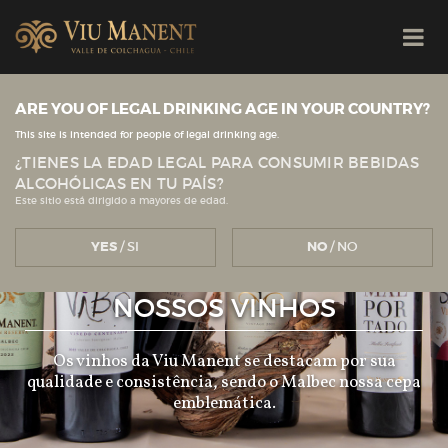
ARE YOU OF LEGAL DRINKING AGE IN YOUR COUNTRY?
This site is intended for people of legal drinking age.
¿TIENES LA EDAD LEGAL PARA CONSUMIR BEBIDAS
ALCOHÓLICAS EN TU PAÍS?
Este sitio está dirigido a mayores de edad.
YES
/ SI
NO
/ NO
NOSSOS VINHOS
Os vinhos da Viu Manent se destacam por sua
qualidade e consistência, sendo o Malbec nossa cepa
emblemática.