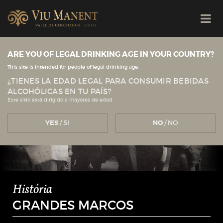
ARE YOU OF LEGAL DRINKING AGE IN YOUR COUNTRY?
This site is intended for people of legal drinking age.
¿TIENES LA EDAD LEGAL PARA CONSUMIR BEBIDAS
ALCOHÓLICAS EN TU PAÍS?
Este sitio está dirigido a mayores de edad.
YES
/ SI
NO
/ NO
História
GRANDES MARCOS