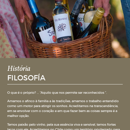
História
FILOSOFÍA
O que é o próprio? … “Aquilo que nos permite ser reconhecidos ”.
Amamos o afinco à família a às tradições, amamos o trabalho entendido
como um motor para atingir os sonhos. Acreditamos na transcendência,
em se envolver com o coração e em que fazer bem as coisas sempre é a
melhor opção.
Temos paixão pelo vinho, pela sua essência viva e sensível, temos fortes
laços com ele. Acreditamos no Chile como um território privilegiado para