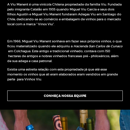
A Viu Manent é uma vinícola Chilena propriedade da família Viu. Fundada
pelo imigrante Catalão em 1935 quando Miguel Viu García e seus dois
filhos Agustín e Miguel Viu Manent fundaram Adegas Viu em Santiago do
Chile, dedicando-se ao comércio e embalagem de vinhos para o mercado
local com a marca “ Vinos Viu“.
Em 1966, Miguel Viu Manent sonhava em fazer seus próprios vinhos, o que
ficou materializado quando ele adquiriu a
Hacienda San Carlos de Cunaco
em Colchagua. Este antigo e tradicional vinhedo, contava com 150
hectares de antigos e nobres vinhedos franceses pré – philoxéricos, além
de sua adega e casa patronal.
Existia uma estreita relação com esta propriedade já que até esse
momento os vinhos que ali eram elaborados eram vendidos em grande
parte para Vinhos Viu.
CONHEÇA NOSSA EQUIPE