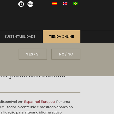
SUSTENTABILIDADE
TIENDA ONLINE
YES
/ SI
NO
/ NO
on peras con cebolla
á disponível em
Espanhol Europeu
. Por uma
utilizador, o conteúdo é mostrado abaixo no
a ligação para alterar o idioma activo.