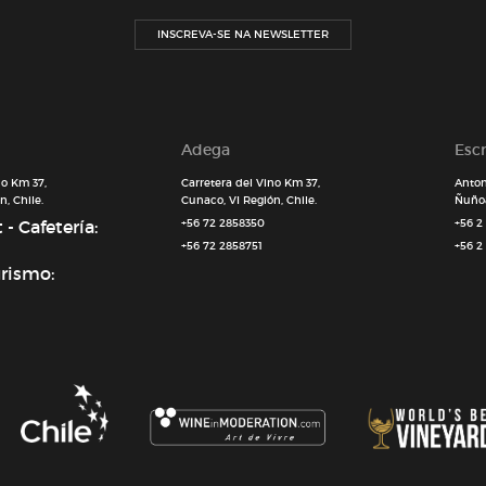
INSCREVA-SE NA NEWSLETTER
Adega
Escr
no Km 37,
Carretera del Vino Km 37,
Anton
, Chile.
Cunaco, VI Región, Chile.
Ñuñoa
- Cafetería:
+56 72 2858350
+56 2
+56 72 2858751
+56 2
urismo: