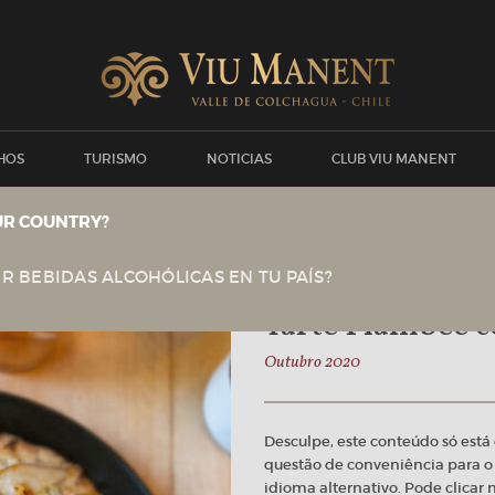
HOS
TURISMO
NOTICIAS
CLUB VIU MANENT
UR COUNTRY?
Viu Manent
R BEBIDAS ALCOHÓLICAS EN TU PAÍS?
Tarte Flambée c
Outubro 2020
Desculpe, este conteúdo só est
questão de conveniência para o 
idioma alternativo. Pode clicar n