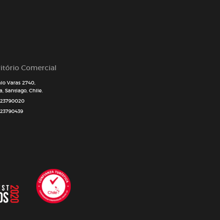
itório Comercial
io Varas 2740,
, Santiago, Chile.
 23790020
 23790439