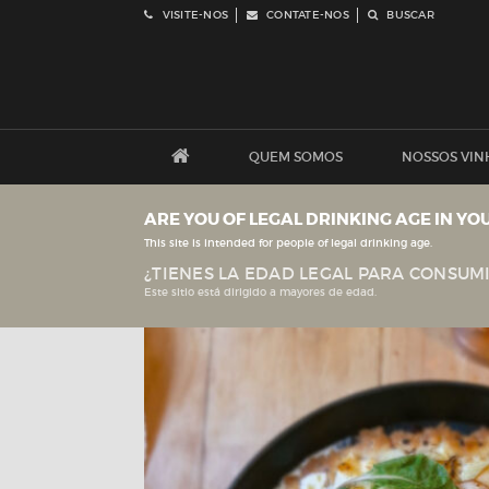
VISITE-NOS
CONTATE-NOS
BUSCAR
QUEM SOMOS
NOSSOS VIN
ARE YOU OF LEGAL DRINKING AGE IN YO
This site is intended for people of legal drinking age.
¿TIENES LA EDAD LEGAL PARA CONSUMI
Este sitio está dirigido a mayores de edad.