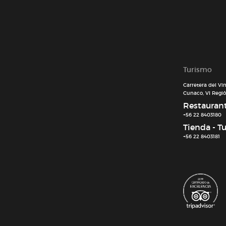
Turismo
Carretera del Vi
Cunaco, VI Región
Restaurant 
+56 22 8403180
Tienda - T
+56 22 8403181