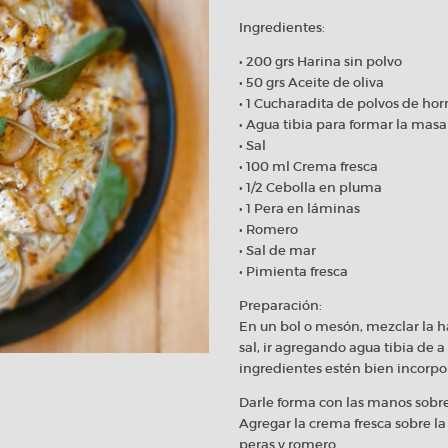
Ingredientes:
• 200 grs Harina sin polvo
• 50 grs Aceite de oliva
• 1 Cucharadita de polvos de hor
• Agua tibia para formar la masa
• Sal
• 100 ml Crema fresca
• 1/2 Cebolla en pluma
• 1 Pera en láminas
• Romero
• Sal de mar
• Pimienta fresca
Preparación:
En un bol o mesón, mezclar la ha
sal, ir agregando agua tibia de 
ingredientes estén bien incorp
Darle forma con las manos sobr
Agregar la crema fresca sobre la
peras y romero.