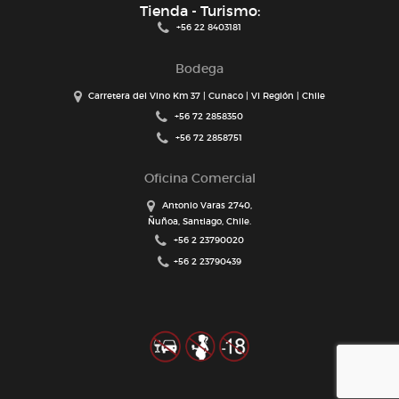
Tienda - Turismo:
+56 22 8403181
Bodega
Carretera del Vino Km 37 | Cunaco | VI Región | Chile
+56 72 2858350
+56 72 2858751
Oficina Comercial
Antonio Varas 2740,
Ñuñoa, Santiago, Chile.
+56 2 23790020
+56 2 23790439