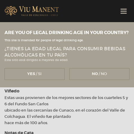
Viu Manent
ARE YOU OF LEGAL DRINKING AGE IN YOUR COUNTRY?
This site is intended for people of legal drinking age.
Single Vineyard – Malbec – San
¿TIENES LA EDAD LEGAL PARA CONSUMIR BEBIDAS
ALCOHÓLICAS EN TU PAÍS?
Carlos
Este sitio está dirigido a mayores de edad.
Febrero 2016
YES
/ SI
NO
/ NO
Viñedo
Estas uvas provienen de los mejores sectores de los cuarteles 5 y
6 del Fundo San Carlos
ubicado en las cercanías de Cunaco, en el corazón del Valle de
Colchagua. El viñedo fue plantado
hace más de 100 años.
Notas de Cata