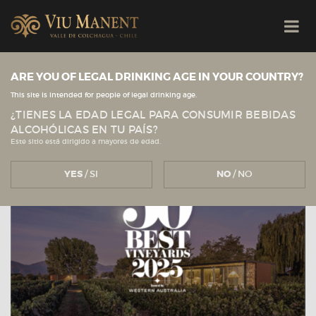
ARE YOU OF LEGAL DRINKING AGE IN YOUR COUNTRY?
Veja todas as novidades
Viu Manent
This site is intended for people of legal drinking age.
¿TIENES LA EDAD LEGAL PARA CONSUMIR BEBIDAS
ALCOHÓLICAS EN TU PAÍS?
Este sitio está dirigido a mayores de edad.
YES
/ SI
NO
/ NO