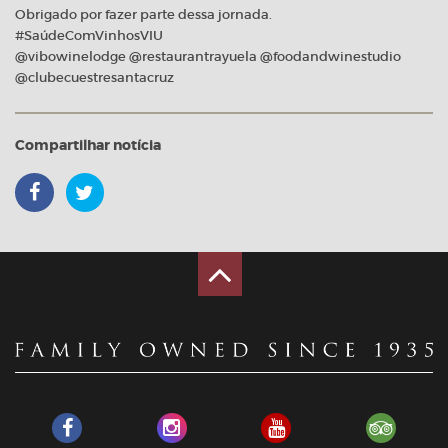
Obrigado por fazer parte dessa jornada.
#SaúdeComVinhosVIU
@vibowinelodge @restaurantrayuela @foodandwinestudio
@clubecuestresantacruz
Compartilhar notícia