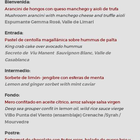
Bienvenida:
Arancini de hongos con queso manchego y aioli de trufa
Mushroom arancini with manchego cheese and trufﬂe aioli
Espumante Gemma Rosé, Valle de Limarí
Entrada:
Pastel de centolla magallánica sobre hummus de palta
King crab cake over avocado hummus
Secreto de Viu Manent Sauvignon Blanc, Valle de
Casablanca
Intermedio:
Sorbete de limón- jengibre con esferas de menta
Lemon and ginger sorbet with mint caviar
Fondo:
Mero conﬁtado en aceite cítrico, arroz salvaje salsa virgen
Deep sea grouper conﬁt in lemon oil, wild rice sauce vierge
ViBo Punta del Viento (ensamblaje) Grenache /Syrah /
Mourvedre
Postre:
Entremet de chocolate con frutos rojos, helado de queso brie y