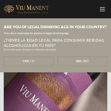
ARE YOU OF LEGAL DRINKING AGE IN YOUR COUNTRY?
Veja todas as novidades
Viu Manent
This site is intended for people of legal drinking age.
¿TIENES LA EDAD LEGAL PARA CONSUMIR BEBIDAS
ALCOHÓLICAS EN TU PAÍS?
Este sitio está dirigido a mayores de edad.
YES
/ SI
NO
/ NO