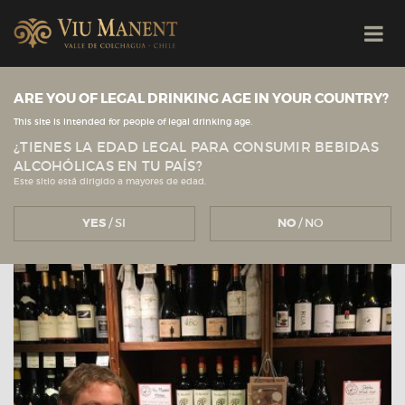
ARE YOU OF LEGAL DRINKING AGE IN YOUR COUNTRY?
Veja todas as novidades
Viu Manent
This site is intended for people of legal drinking age.
¿TIENES LA EDAD LEGAL PARA CONSUMIR BEBIDAS
ALCOHÓLICAS EN TU PAÍS?
Este sitio está dirigido a mayores de edad.
YES
/ SI
NO
/ NO