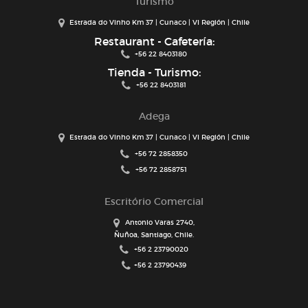
Turismo
Estrada do Vinho Km 37 | Cunaco | VI Región | Chile
Restaurant - Cafetería:
+56 22 8403180
Tienda - Turismo:
+56 22 8403181
Adega
Estrada do Vinho Km 37 | Cunaco | VI Región | Chile
+56 72 2858350
+56 72 2858751
Escritório Comercial
Antonio Varas 2740,
Ñuñoa, Santiago, Chile.
+56 2 23790020
+56 2 23790439