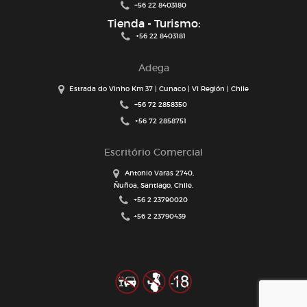
+56 22 8403180
Tienda - Turismo:
+56 22 8403181
Adega
Estrada do Vinho Km 37 | Cunaco | VI Región | Chile
+56 72 2858350
+56 72 2858751
Escritório Comercial
Antonio Varas 2740,
Ñuñoa, Santiago, Chile.
+56 2 23790020
+56 2 23790439