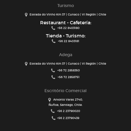
Turismo
Estrada do Vinho Km 37 | Cunaco | VI Región | Chile
Restaurant - Cafetería:
+56 22 8403180
Tienda - Turismo:
+56 22 8403181
Adega
Estrada do Vinho Km 37 | Cunaco | VI Región | Chile
+56 72 2858350
+56 72 2858751
Escritório Comercial
Antonio Varas 2740,
Ñuñoa, Santiago, Chile.
+56 2 23790020
+56 2 23790439