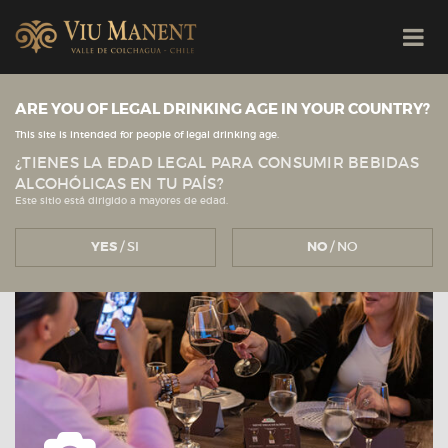
ARE YOU OF LEGAL DRINKING AGE IN YOUR COUNTRY?
Ver todas las noticias
Viu Manent
NOTICIAS
This site is intended for people of legal drinking age.
¿TIENES LA EDAD LEGAL PARA CONSUMIR BEBIDAS
ALCOHÓLICAS EN TU PAÍS?
Este sitio está dirigido a mayores de edad.
YES
/ SI
NO
/ NO