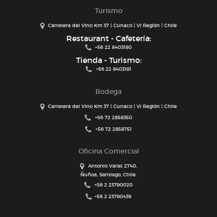
Turismo
Carretera del Vino Km 37 | Cunaco | VI Región | Chile
Restaurant - Cafetería:
+56 22 8403180
Tienda - Turismo:
+56 22 8403181
Bodega
Carretera del Vino Km 37 | Cunaco | VI Región | Chile
+56 72 2858350
+56 72 2858751
Oficina Comercial
Antonio Varas 2740,
Ñuñoa, Santiago, Chile.
+56 2 23790020
+56 2 23790439