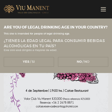
ARE YOU OF LEGAL DRINKING AGE IN YOUR COUNTRY?
Ver todas las noticias
Viu Manent
NOTICIAS
This site is intended for people of legal drinking age.
¿TIENES LA EDAD LEGAL PARA CONSUMIR BEBIDAS
ALCOHÓLICAS EN TU PAÍS?
Este sitio está dirigido a mayores de edad.
YES
/ SI
NO
/ NO