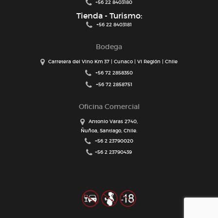
+56 22 8403180
Tienda - Turismo:
+56 22 8403181
Bodega
Carretera del Vino Km 37 | Cunaco | VI Región | Chile
+56 72 2858350
+56 72 2858751
Oficina Comercial
Antonio Varas 2740,
Ñuñoa, Santiago, Chile.
+56 2 23790020
+56 2 23790439