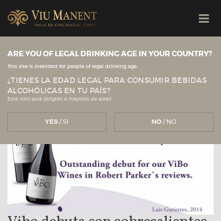
ARE YOU OF LEGAL DRINKING AGE IN YOUR COUNTRY?
Ver todas las noticias
Viu Manent
NOTICIAS
This site is intended for people of legal drinking age.
¿TIENES LA EDAD LEGAL PARA CONSUMIR BEBIDAS
ALCOHÓLICAS EN TU PAÍS?
Este sitio está dirigido a mayores de edad.
YES
/ SI
NO
/ NO