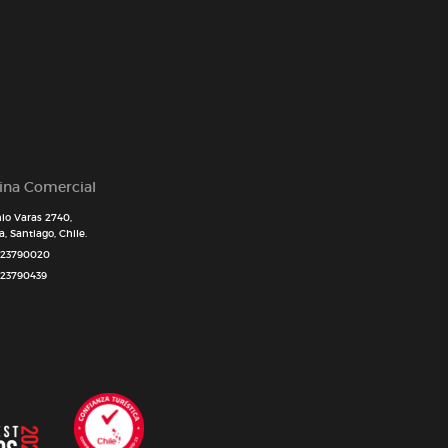
cina Comercial
io Varas 2740,
, Santiago, Chile.
 23790020
 23790439