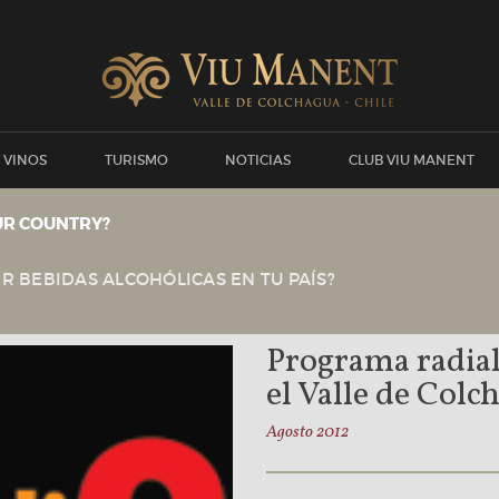
 VINOS
TURISMO
NOTICIAS
CLUB VIU MANENT
UR COUNTRY?
Ver todas las noticias
Viu Manent
NOTICIAS
R BEBIDAS ALCOHÓLICAS EN TU PAÍS?
Programa radial 
el Valle de Col
Agosto 2012