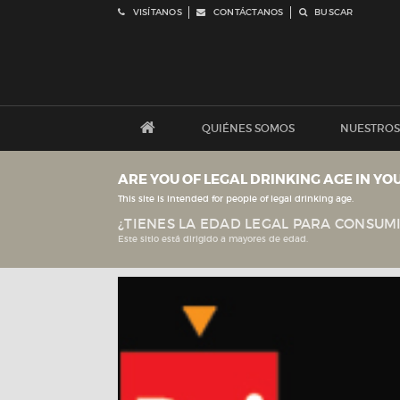
VISÍTANOS
CONTÁCTANOS
BUSCAR
QUIÉNES SOMOS
NUESTROS
ARE YOU OF LEGAL DRINKING AGE IN YO
This site is intended for people of legal drinking age.
¿TIENES LA EDAD LEGAL PARA CONSUMI
Este sitio está dirigido a mayores de edad.