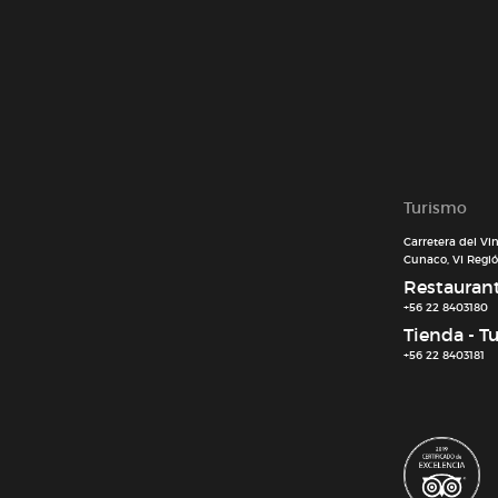
Turismo
Carretera del Vi
Cunaco, VI Región
Restaurant 
+56 22 8403180
Tienda - T
+56 22 8403181