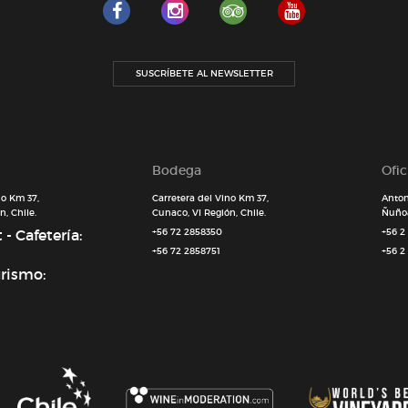
SUSCRÍBETE AL NEWSLETTER
Bodega
Ofi
no Km 37,
Carretera del Vino Km 37,
Anton
, Chile.
Cunaco, VI Región, Chile.
Ñuñoa
- Cafetería:
+56 72 2858350
+56 2
+56 72 2858751
+56 2
urismo: