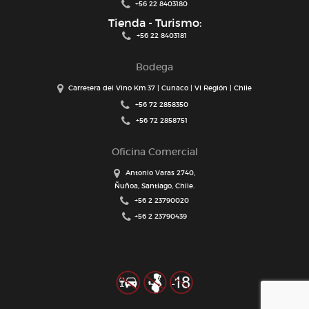
+56 22 8403180
Tienda - Turismo:
+56 22 8403181
Bodega
Carretera del Vino Km 37 | Cunaco | VI Región | Chile
+56 72 2858350
+56 72 2858751
Oficina Comercial
Antonio Varas 2740,
Ñuñoa, Santiago, Chile.
+56 2 23790020
+56 2 23790439