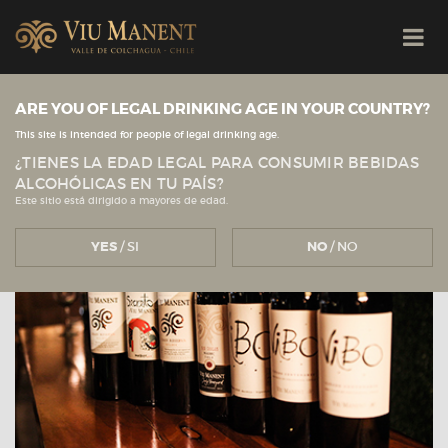
ARE YOU OF LEGAL DRINKING AGE IN YOUR COUNTRY?
Ver todas las noticias
Viu Manent
NOTICIAS
This site is intended for people of legal drinking age.
¿TIENES LA EDAD LEGAL PARA CONSUMIR BEBIDAS
ALCOHÓLICAS EN TU PAÍS?
Este sitio está dirigido a mayores de edad.
YES
/ SI
NO
/ NO