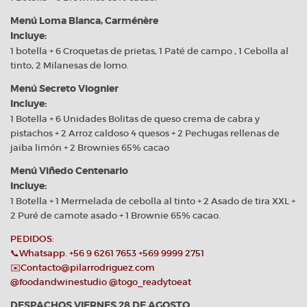
Menú Loma Blanca, Carménère
Incluye:
1 botella + 6 Croquetas de prietas, 1 Paté de campo , 1 Cebolla al
tinto, 2 Milanesas de lomo.
Menú Secreto Viognier
Incluye:
1 Botella + 6 Unidades Bolitas de queso crema de cabra y
pistachos + 2 Arroz caldoso 4 quesos + 2 Pechugas rellenas de
jaiba limón + 2 Brownies 65% cacao
Menú Viñedo Centenario
Incluye:
1 Botella + 1 Mermelada de cebolla al tinto + 2 Asado de tira XXL +
2 Puré de camote asado + 1 Brownie 65% cacao.
PEDIDOS:
📞Whatsapp. +56 9 6261 7653 +569 9999 2751
✉️Contacto@pilarrodriguez.com
@foodandwinestudio
@togo_readytoeat
DESPACHOS VIERNES 28 DE AGOSTO.