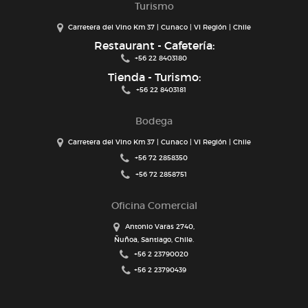
Turismo
Carretera del Vino Km 37 | Cunaco | VI Región | Chile
Restaurant - Cafetería:
+56 22 8403180
Tienda - Turismo:
+56 22 8403181
Bodega
Carretera del Vino Km 37 | Cunaco | VI Región | Chile
+56 72 2858350
+56 72 2858751
Oficina Comercial
Antonio Varas 2740,
Ñuñoa, Santiago, Chile.
+56 2 23790020
+56 2 23790439