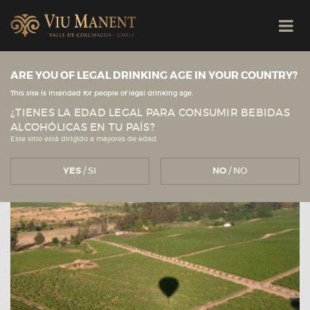
ARE YOU OF LEGAL DRINKING AGE IN YOUR COUNTRY?
Ver todas las noticias
Viu Manent
NOTICIAS
This site is intended for people of legal drinking age.
¿TIENES LA EDAD LEGAL PARA CONSUMIR BEBIDAS
ALCOHÓLICAS EN TU PAÍS?
Este sitio está dirigido a mayores de edad.
YES
/ SI
NO
/ NO